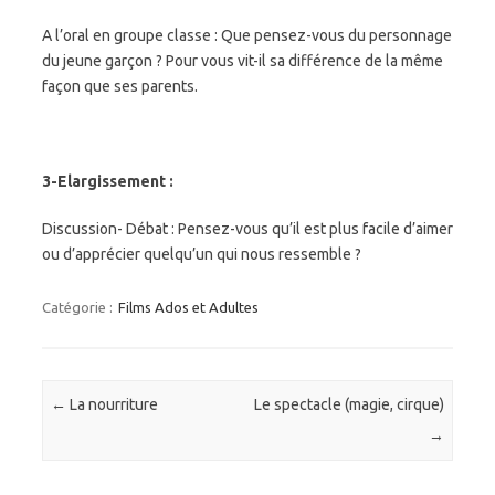
A l’oral en groupe classe : Que pensez-vous du personnage
du jeune garçon ? Pour vous vit-il sa différence de la même
façon que ses parents.
3-Elargissement :
Discussion- Débat : Pensez-vous qu’il est plus facile d’aimer
ou d’apprécier quelqu’un qui nous ressemble ?
Catégorie :
Films Ados et Adultes
Navigation des articles
←
La nourriture
Le spectacle (magie, cirque)
→