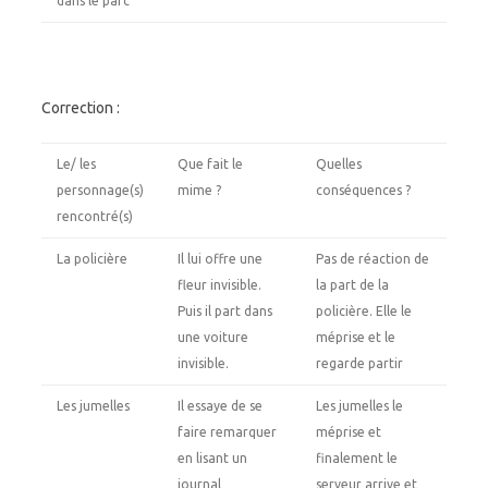
dans le parc
Correction :
Le/ les
Que fait le
Quelles
personnage(s)
mime ?
conséquences ?
rencontré(s)
La policière
Il lui offre une
Pas de réaction de
fleur invisible.
la part de la
Puis il part dans
policière. Elle le
une voiture
méprise et le
invisible.
regarde partir
Les jumelles
Il essaye de se
Les jumelles le
faire remarquer
méprise et
en lisant un
finalement le
journal
serveur arrive et