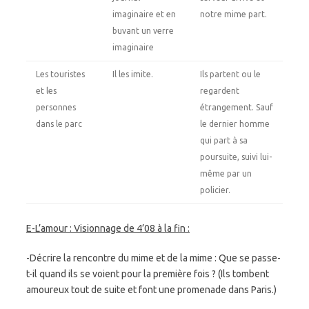
imaginaire et en
notre mime part.
buvant un verre
imaginaire
Les touristes
Il les imite.
Ils partent ou le
et les
regardent
personnes
étrangement. Sauf
dans le parc
le dernier homme
qui part à sa
poursuite, suivi lui-
même par un
policier.
E-L’amour : Visionnage de 4’08 à la fin :
-Décrire la rencontre du mime et de la mime : Que se passe-
t-il quand ils se voient pour la première fois ? (Ils tombent
amoureux tout de suite et font une promenade dans Paris.)