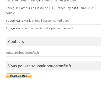
Carter1er | Pearltrees
dans
Mémoriser les prénoms
Parler De L’Amour En Classe de FLE | France Say
dans
L’amour, le
couple
Bouge!
dans
Mariza- Une livraison compliquée
Bouge!
dans
Le bon numéro – Le prince charmant
Contacts
contact@bougetonfle.fr
Vous pouvez soutenir bougetonfle.fr