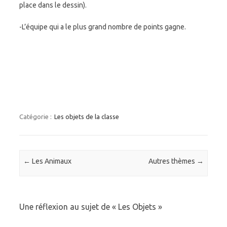
place dans le dessin).
-L’équipe qui a le plus grand nombre de points gagne.
Catégorie :
Les objets de la classe
Navigation des articles
←
Les Animaux
Autres thèmes
→
Une réflexion au sujet de «
Les Objets
»