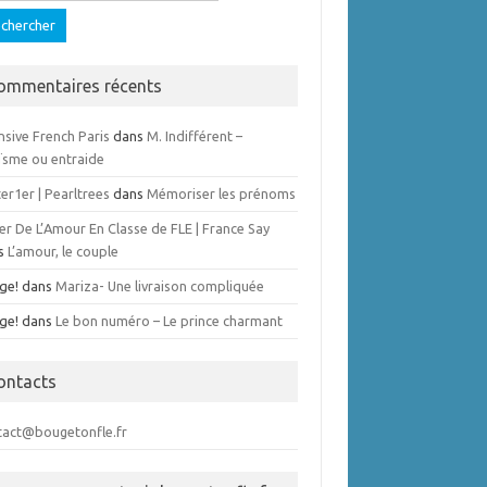
ommentaires récents
nsive French Paris
dans
M. Indifférent –
ïsme ou entraide
er1er | Pearltrees
dans
Mémoriser les prénoms
er De L’Amour En Classe de FLE | France Say
s
L’amour, le couple
ge!
dans
Mariza- Une livraison compliquée
ge!
dans
Le bon numéro – Le prince charmant
ontacts
tact@bougetonfle.fr