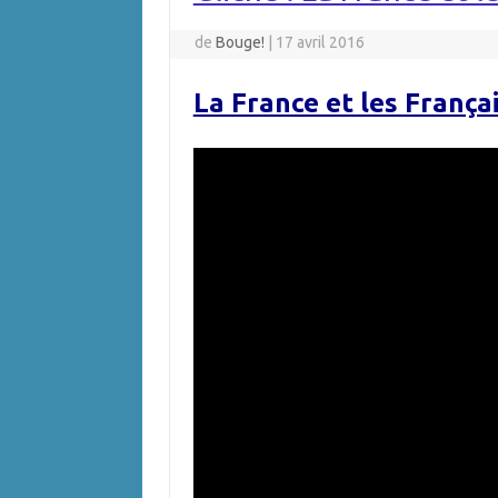
de
Bouge!
|
17 avril 2016
La France et les Françai