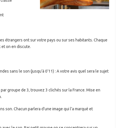
 classe
nt
les étrangers ont sur votre pays ou sur ses habitants. Chaque
 et on en discute.
des sans le son (jusqu’à 0’11) : A votre avis quel sera le sujet
pe de 3, trouvez 3 clichés sur la France. Mise en
.
ans son. Chacun parlera d’une image qui l’a marqué et
avec le son. Par petit groupe on se concentrera sur un