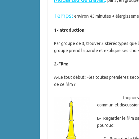
par 3, en groupe
Temps
:
environ 45 minutes + élargisseme
1-Introduction:
Par groupe de 3, trouver 3 stéréotypes que 
groupe prend la parole et explique ses choix
2-Film:
A-Le tout début : -les toutes premières secon
de ce film ?
-toujours par grou
commun et discussion
B- Regarder le film s
pourquoi.
C- Regarder le film 