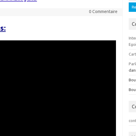
0 Commentaire
C
s:
Inte
Ego
Cart
Parl
dan
Bou
Bou
C
con