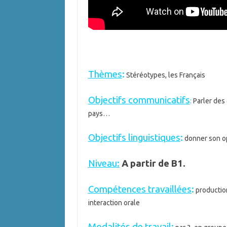
Thèmes
:
Stéréotypes, les Français
Objectifs communicatifs
:
Parler des
pays…
Objectifs linguistiques
:
donner son o
Niveau:
A partir de B1.
Compétences travaillées
:
production
interaction orale
Modalités de travail
: