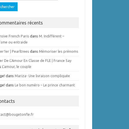
ommentaires récents
nsive French Paris
dans
M. Indifférent –
ïsme ou entraide
er1er | Pearltrees
dans
Mémoriser les prénoms
er De L’Amour En Classe de FLE | France Say
s
L’amour, le couple
ge!
dans
Mariza- Une livraison compliquée
ge!
dans
Le bon numéro – Le prince charmant
ontacts
tact@bougetonfle.fr