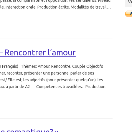
passé, la comparaison et l’opposition, les sentiments. Niveau:
V
e, Interaction orale, Production écrite. Modalités de travail…
 – Rencontrer l’amour
en Français) Thèmes: Amour, Rencontre, Couple Objectifs
ner, raconter, présenter une personne, parler de ses
est/ Elle est, les adjectifs (pour présenter quelqu’un), les
veau: à partir de A2 Compétences travaillées: Production
me romantique? »