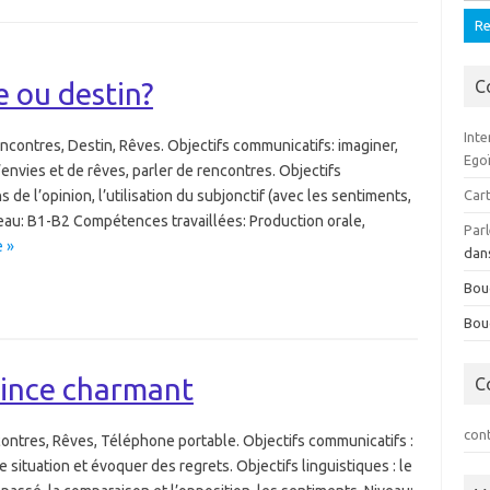
 ou destin?
C
Inte
contres, Destin, Rêves. Objectifs communicatifs: imaginer,
Ego
envies et de rêves, parler de rencontres. Objectifs
s de l’opinion, l’utilisation du subjonctif (avec les sentiments,
Cart
Niveau: B1-B2 Compétences travaillées: Production orale,
Parl
e »
dan
Bou
Bou
rince charmant
C
con
ontres, Rêves, Téléphone portable. Objectifs communicatifs :
e situation et évoquer des regrets. Objectifs linguistiques : le