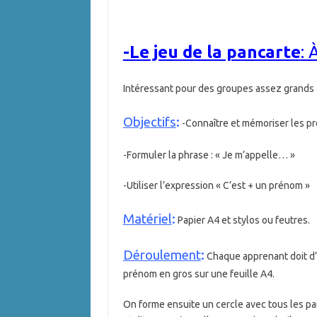
-Le jeu
de la pancarte
: 
Intéressant pour des groupes assez grands 
Objectifs
:
-Connaître et mémoriser les p
-Formuler la phrase : « Je m’appelle… »
-Utiliser l’expression « C’est + un prénom »
Matériel
:
Papier A4 et stylos ou feutres.
Déroulement
:
Chaque apprenant doit d’ab
prénom en gros sur une feuille A4.
On forme ensuite un cercle avec tous les pa