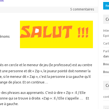
5 commentaires
C
Inte
Ego
rénoms
Cart
Parl
dan
Bou
s en cercle et le meneur de jeu (le professeur) est au centre
t une personne et dit « Zip », le joueur pointé doit nommer la
Bou
, si le meneur dit « Zap », c’est la personne à sa gauche qu’il
hange de place. Et on continue…
C
 des phrases aux apprenants. C’est-à-dire « Zip » : Il / Elle
con
nne qui se trouve à droite. «Zap » : Il / Elle s’appelle … Et
uve à gauche.