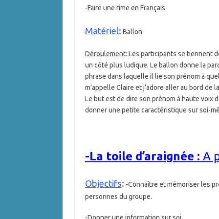
-Faire une rime en Français
Matériel
:
Ballon
Déroulement
: Les participants se tiennent
un côté plus ludique. Le ballon donne la paro
phrase dans laquelle il lie son prénom à que
m’appelle Claire et j’adore aller au bord de 
Le but est de dire son prénom à haute voix 
donner une petite caractéristique sur soi-m
-La toile d’araignée :
A p
Objectifs
:
-Connaître et mémoriser les p
personnes du groupe.
-Donner une information sur soi.