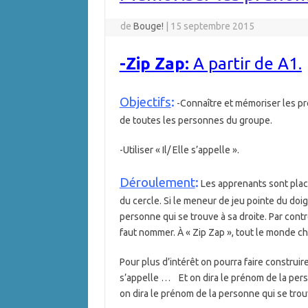
de
Bouge!
|
15 septembre 2015
-Zip Zap:
A partir de A1.
Objectifs
:
-Connaître et mémoriser les p
de toutes les personnes du groupe.
-Utiliser « Il/ Elle s’appelle ».
Déroulement
:
Les apprenants sont placé
du cercle. Si le meneur de jeu pointe du doig
personne qui se trouve à sa droite. Par contre
faut nommer. À « Zip Zap », tout le monde c
Pour plus d’intérêt on pourra faire construire
s’appelle … Et on dira le prénom de la perso
on dira le prénom de la personne qui se tro