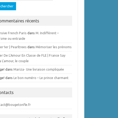
ommentaires récents
nsive French Paris
dans
M. Indifférent –
ïsme ou entraide
er1er | Pearltrees
dans
Mémoriser les prénoms
er De L’Amour En Classe de FLE | France Say
s
L’amour, le couple
ge!
dans
Mariza- Une livraison compliquée
ge!
dans
Le bon numéro – Le prince charmant
ontacts
tact@bougetonfle.fr