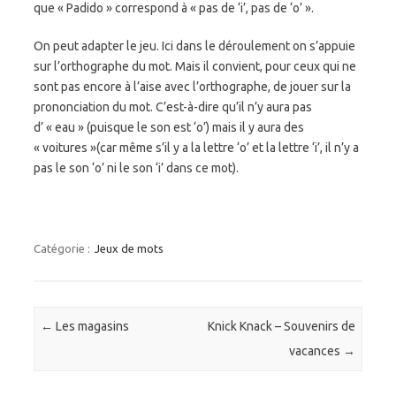
que « Padido » correspond à « pas de ‘i’, pas de ‘o’ ».
On peut adapter le jeu. Ici dans le déroulement on s’appuie
sur l’orthographe du mot. Mais il convient, pour ceux qui ne
sont pas encore à l’aise avec l’orthographe, de jouer sur la
prononciation du mot. C’est-à-dire qu’il n’y aura pas
d’ « eau » (puisque le son est ‘o’) mais il y aura des
« voitures »(car même s’il y a la lettre ‘o’ et la lettre ‘i’, il n’y a
pas le son ‘o’ ni le son ‘i’ dans ce mot).
Catégorie :
Jeux de mots
Navigation des articles
←
Les magasins
Knick Knack – Souvenirs de
vacances
→