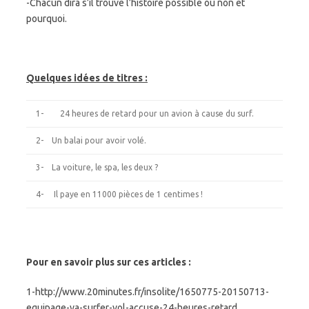
-Chacun dira s’il trouve l’histoire possible ou non et
pourquoi.
Quelques idées de titres :
1- 24 heures de retard pour un avion à cause du surf.
2- Un balai pour avoir volé.
3- La voiture, le spa, les deux ?
4- Il paye en 11000 pièces de 1 centimes !
Pour en savoir plus sur ces articles :
1-http://www.20minutes.fr/insolite/1650775-20150713-
equipage-va-surfer-vol-accuse-24-heures-retard