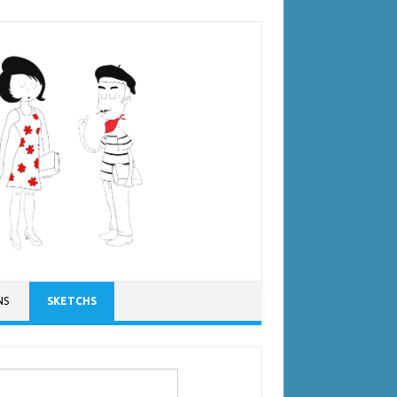
NS
SKETCHS
ercher :