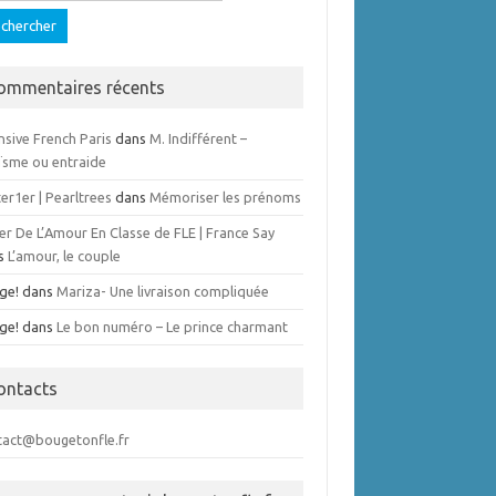
ommentaires récents
nsive French Paris
dans
M. Indifférent –
ïsme ou entraide
er1er | Pearltrees
dans
Mémoriser les prénoms
er De L’Amour En Classe de FLE | France Say
s
L’amour, le couple
ge!
dans
Mariza- Une livraison compliquée
ge!
dans
Le bon numéro – Le prince charmant
ontacts
tact@bougetonfle.fr