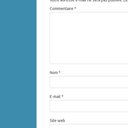
Votre adresse e-mail ne sera pas publiée.
Le
Commentaire
*
Nom
*
E-mail
*
Site web