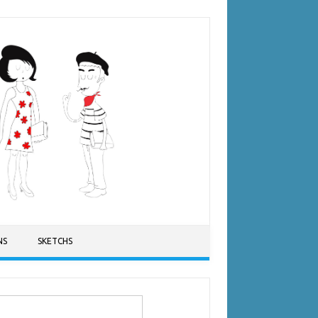
NS
SKETCHS
ercher :