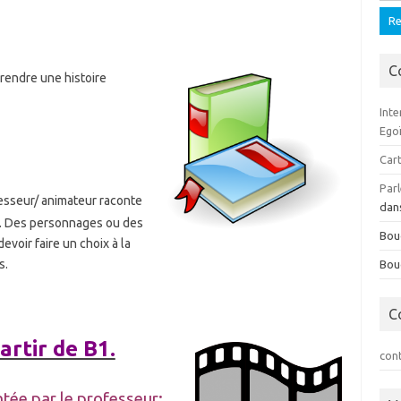
C
mprendre une histoire
Inte
Ego
Cart
Parl
esseur/ animateur raconte
dan
me. Des personnages ou des
Bou
evoir faire un choix à la
s.
Bou
C
artir de B1.
con
ntée par le professeur
: