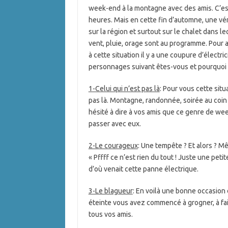
week-end à la montagne avec des amis. C’est l
heures. Mais en cette fin d’automne, une vé
sur la région et surtout sur le chalet dans l
vent, pluie, orage sont au programme. Pour 
à cette situation il y a une coupure d’électri
personnages suivant êtes-vous et pourquoi 
1-Celui qui n’est pas là
: Pour vous cette sit
pas là. Montagne, randonnée, soirée au coin 
hésité à dire à vos amis que ce genre de w
passer avec eux.
2-Le courageux
: Une tempête ? Et alors ? M
« Pffff ce n’est rien du tout ! Juste une pet
d’où venait cette panne électrique.
3-Le blagueur
: En voilà une bonne occasion 
éteinte vous avez commencé à grogner, à fair
tous vos amis.