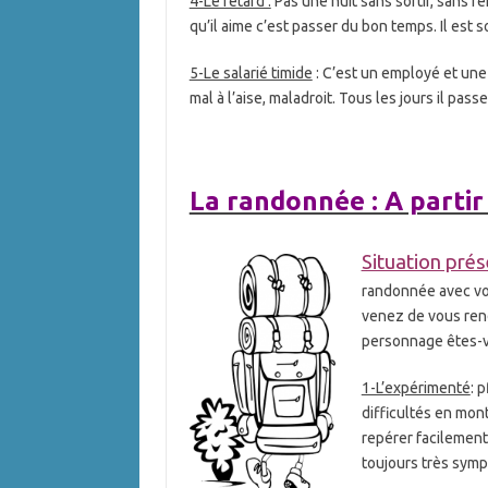
4-Le fêtard :
Pas une nuit sans sortir, sans r
qu’il aime c’est passer du bon temps. Il est s
5-Le salarié timide
: C’est un employé et une 
mal à l’aise, maladroit. Tous les jours il pa
La randonnée : A partir
Situation prés
randonnée avec vo
venez de vous ren
personnage êtes-v
1-L’expérimenté
: 
difficultés en mont
repérer facilement,
toujours très symp