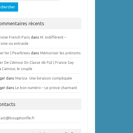
ommentaires récents
nsive French Paris
dans
M. Indifférent –
ïsme ou entraide
er1er | Pearltrees
dans
Mémoriser les prénoms
er De L’Amour En Classe de FLE | France Say
s
L’amour, le couple
ge!
dans
Mariza- Une livraison compliquée
ge!
dans
Le bon numéro – Le prince charmant
ontacts
tact@bougetonfle.fr