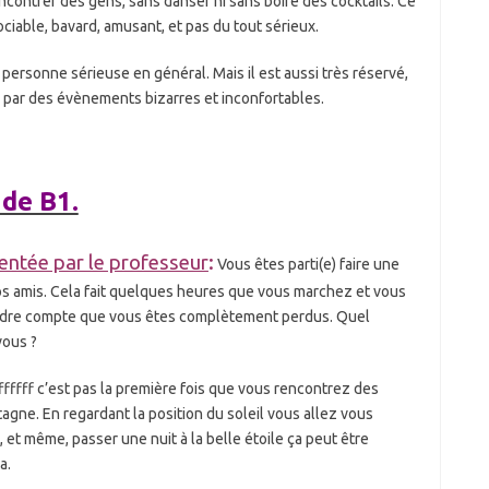
encontrer des gens, sans danser ni sans boire des cocktails. Ce
ociable, bavard, amusant, et pas du tout sérieux.
personne sérieuse en général. Mais il est aussi très réservé,
sse par des évènements bizarres et inconfortables.
 de B1.
entée par le professeur
:
Vous êtes parti(e) faire une
s amis. Cela fait quelques heures que vous marchez et vous
dre compte que vous êtes complètement perdus. Quel
ous ?
pffffff c’est pas la première fois que vous rencontrez des
agne. En regardant la position du soleil vous allez vous
 et même, passer une nuit à la belle étoile ça peut être
a.